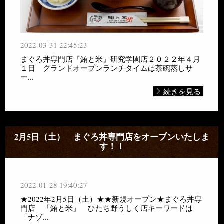
2022-03-31 22:45:23
まぐろ丼専門店『鮪と米』研究学園店２０２２年４月
１日 グランドオープンランチタイムは茶碗蒸しサ
ー...
続きを見る
2月5日（土） まぐろ丼専門店をオープンいたしま
す！！
2022-01-28 19:40:27
★2022年2月5日（土）★★新規オープン★まぐろ丼専
門店 「鮪と米」 ひたち野うしく店キーワードは
「ナゾ...