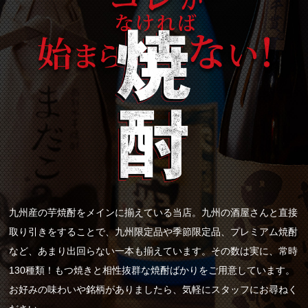
薩摩揚げ盛合せ
（じゃこ天・ニラ天・紅しょうが天）
990円
炭火で炙ることで、香ばしさがプラス。程よく付いた焦げ目
が、食欲をそそります。しっかりと味が付いていますので、お
酒のおつまみとしても優秀です。
九州産の芋焼酎をメインに揃えている当店。九州の酒屋さんと直接
取り引きをすることで、九州限定品や季節限定品、プレミアム焼酎
など、あまり出回らない一本も揃えています。その数は実に、常時
130種類！もつ焼きと相性抜群な焼酎ばかりをご用意しています。
お好みの味わいや銘柄がありましたら、気軽にスタッフにお尋ねく