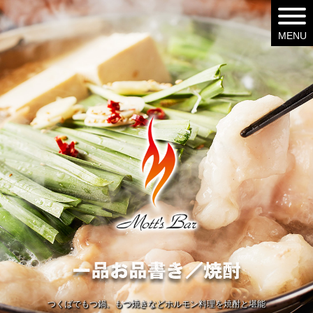
つくばでもつ鍋、もつ焼きなどホルモン料理を焼酎と堪能